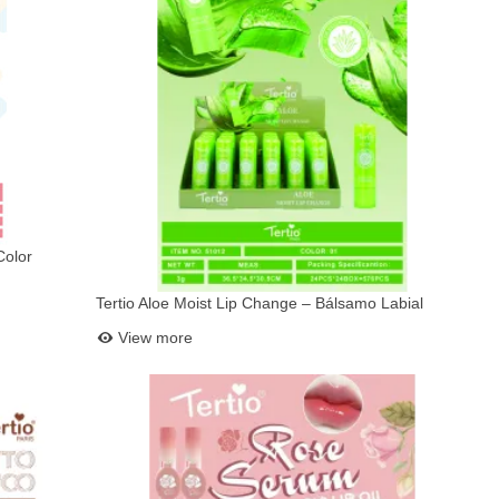
Color
Tertio Aloe Moist Lip Change – Bálsamo Labial
Add to basket
Hidratante con Aloe Vera y Cambio de Color (Ref.
View more
51012)