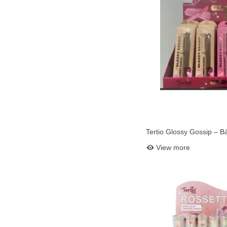
Tertio Glossy Gossip – Bá
Add to bask
Efecto Voluminizador (Re
View more