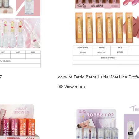
7
copy of Tertio Barra Labial Metálica Profe
et
Add to basket
10621
View more