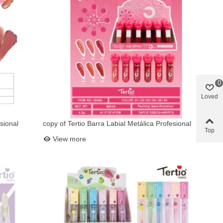
0
Loved
sional
copy of Tertio Barra Labial Metálica Profesional
Add to basket
Top
10621
View more