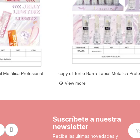
al Metálica Profesional
copy of Tertio Barra Labial Metálica Profe
et
Add to basket
10621
View more
Suscríbete a nuestra
newsletter
Recibe las últimas novedades y