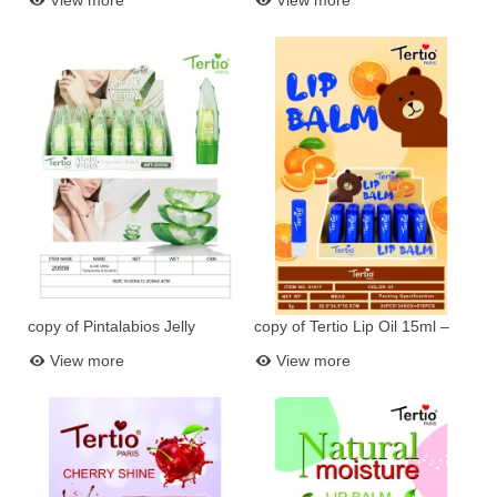
View more
View more
Efecto Volumen (Ref. 51018)
copy of Pintalabios Jelly
copy of Tertio Lip Oil 15ml –
Add to basket
Add to basket
Lipstick R20501
Hydration and Shine with
View more
View more
Vitamin E