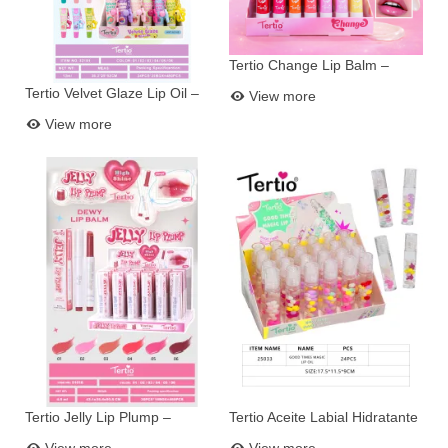
Tertio Change Lip Balm –
Add to basket
Bálsamo Labial con Cambio
Tertio Velvet Glaze Lip Oil –
View more
Add to basket
de Color (Ref. 51011)
Aceite Labial Frutal
View more
Tertio Jelly Lip Plump –
Tertio Aceite Labial Hidratante
Add to basket
Add to basket
Bálsamo Labial Jelly con
con Bolitas de Color 25033