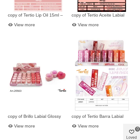
copy of Tertio Lip Oil 15ml –
copy of Tertio Aceite Labial
Add to basket
Add to basket
Hydration and Shine with
Hidratante con Bolitas de
View more
View more
Vitamin E
Color 25033
copy of Brillo Labial Glossy
copy of Tertio Barra Labial
Add to basket
Add to basket
R20432
Metálica Profesional 10621
View more
View more
0
Loved