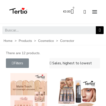
€0.00
Home
>
Products
>
Cosmetico
>
Corrector
There are 12 products.
Filters