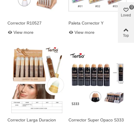
0
Loved
Corrector R10527
Paleta Corrector Y
Add to basket
Add to basket
Bronceador 1406
View more
View more
Top
Corrector Larga Duracion
Corrector Super Opaco S333
20456